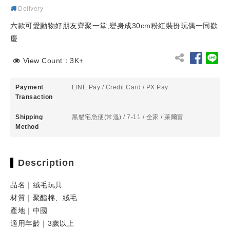
Delivery
六款可愛動物好朋友齊聚一堂,變身成30cm粉紅裝扮玩偶一同歡
慶
View Count：3K+
Payment
LINE Pay
/
Credit Card
/
PX Pay
Transaction
Shipping
黑貓宅急便(常溫)
/ 7-11
/ 全家
/ 萊爾富
Method
Description
品名｜絨毛玩具
材質｜聚酯棉、絨毛
產地｜中國
適用年齡｜3歲以上