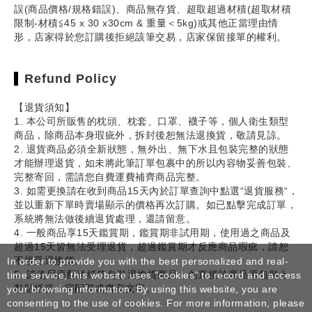
誤(商品價格/規格錯誤)、商品無存貨、超取超過材積(超取材積
限制-材積≦45 x 30 x30cm & 重量＜5kg)或其他正當理由情
形，店家得於您訂購後拒絕該筆交易，店家保留接單的權利。
Refund Policy
【退貨須知】
1. 本公司所販售的枕頭、枕套、口罩、襪子等，個人衛生類型
商品，除商品本身瑕疵外，拆封後恕無法退換貨，敬請見諒。
2. 退貨商品必須全新狀態，無外出、無下水且包裝完整的狀態
才能辦理退貨，如未將此筆訂單包裹中的所以內容物妥善包裝、
完整寄回，需請您自費運費補齊商品完整。
3. 如需更換請在收到商品15天內於訂單查詢中點選“退貨服務“，
並以重新下單時賣場顯示的價格再次訂購。如已點擊完成訂單，
系統將無法做後續退貨處理，還請留意。
4. 一般商品享15天鑑賞期，鑑賞期非試用期，使用過之商品及
超過15天皆無法受理退貨，超過鑑賞期才反應商品瑕疵，請恕
不接受退換貨。
In order to provide you with the best personalized and real-
5. 請使用原配送紙箱包裝退換貨商品，勿直接於商品原包裝上
time service, this website uses "cookies" to record and access
黏貼紙張、宅配單或書寫文字。
your browsing information. By using this website, you are
consenting to the use of cookies. For more information, please