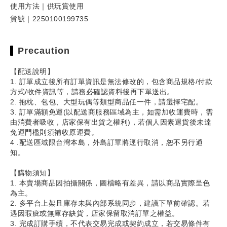
使用方法｜供玩賞使用
貨號｜2250100199735
Precaution
【配送說明】
1. 訂單成立後所有訂單資訊是無法修改的，包含商品規格/付款
方式/收件資訊等，請務必確認資料後再下單送出。
2. 抱枕、包包、大型玩偶等類型商品任一件，請選擇宅配。
3. 訂單滿額免運(以配送商服務區域為主，如需加收運費時，需
由消費者吸收，店家保有出貨之權利)，若個人因素退貨後未達
免運門檻則須補收原運費。
4 .配送區域限台灣本島，外島訂單將逕行取消，恕不另行通
知。
【購物須知】
1. 本賣場商品因拍攝關係，圖檔略有差異，請以商品實際呈色
為主。
2. 多平台上架且庫存未與內部系統同步，建議下單前確認。若
遇因瑕疵或無庫存缺貨，店家保留取消訂單之權益。
3. 完成訂購手續，不代表交易完成或契約成立，若交易條件有