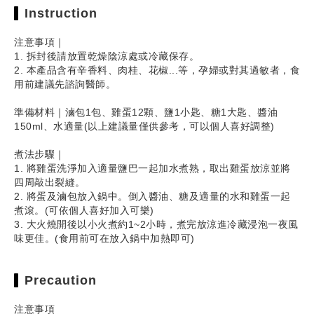
Instruction
注意事項｜
1. 拆封後請放置乾燥陰涼處或冷藏保存。
2. 本產品含有辛香料、肉桂、花椒...等，孕婦或對其過敏者，食
用前建議先諮詢醫師。
準備材料｜滷包1包、雞蛋12顆、鹽1小匙、糖1大匙、醬油
150ml、水適量(以上建議量僅供參考，可以個人喜好調整)
煮法步驟｜
1. 將雞蛋洗淨加入適量鹽巴一起加水煮熟，取出雞蛋放涼並將
四周敲出裂縫。
2. 將蛋及滷包放入鍋中。倒入醬油、糖及適量的水和雞蛋一起
煮滾。(可依個人喜好加入可樂)
3. 大火燒開後以小火煮約1~2小時，煮完放涼進冷藏浸泡一夜風
味更佳。(食用前可在放入鍋中加熱即可)
Precaution
注意事項