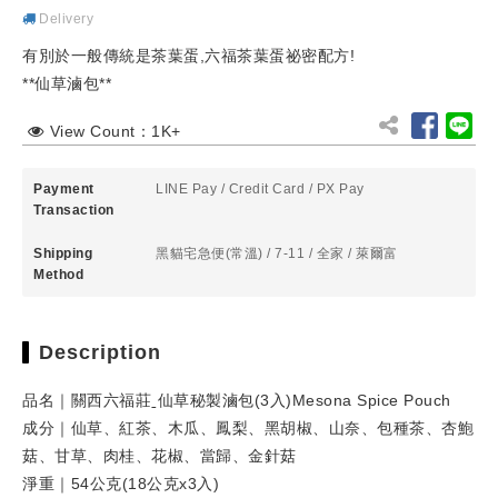
Delivery
有別於一般傳統是茶葉蛋,六福茶葉蛋祕密配方!
**仙草滷包**
View Count：1K+
Payment
LINE Pay
/
Credit Card
/
PX Pay
Transaction
Shipping
黑貓宅急便(常溫)
/ 7-11
/ 全家
/ 萊爾富
Method
Description
品名｜關西六福莊ˍ仙草秘製滷包(3入)Mesona Spice Pouch
成分｜仙草、紅茶、木瓜、鳳梨、黑胡椒、山奈、包種茶、杏鮑
菇、甘草、肉桂、花椒、當歸、金針菇
淨重｜54公克(18公克x3入)