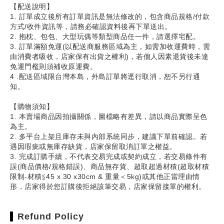
【配送說明】
1. 訂單成立後所有訂單資訊是無法修改的，包含商品規格/付款
方式/收件資訊等，請務必確認資料後再下單送出。
2. 抱枕、包包、大型玩偶等類型商品任一件，請選擇宅配。
3. 訂單滿額免運(以配送商服務區域為主，如需加收運費時，需
由消費者吸收，店家保有出貨之權利)，若個人因素退貨後未達
免運門檻則須補收原運費。
4 .配送區域限台灣本島，外島訂單將逕行取消，恕不另行通
知。
【購物須知】
1. 本賣場商品因拍攝關係，圖檔略有差異，請以商品實際呈色
為主。
2. 多平台上架且庫存未與內部系統同步，建議下單前確認。若
遇因瑕疵或無庫存缺貨，店家保留取消訂單之權益。
3. 完成訂購手續，不代表交易完成或契約成立，若交易條件有
誤(商品價格/規格錯誤)、商品無存貨、超取超過材積(超取材積
限制-材積≦45 x 30 x30cm & 重量＜5kg)或其他正當理由情
形，店家得於您訂購後拒絕該筆交易，店家保留接單的權利。
Refund Policy