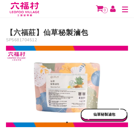
Description
Instruction
Precaution
Refund Policy
0
NT$
250
【六福莊】仙草秘製滷包
SP5681704512