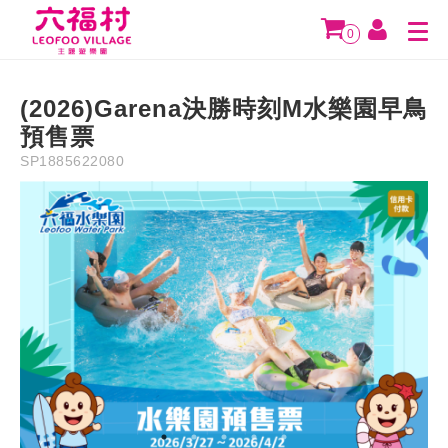
Description
Instruction
Precaution
Refund Policy
0
NT$
350
(2026)Garena決勝時刻M水樂園早鳥
預售票
SP1885622080