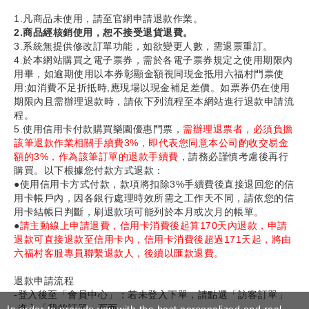
1.凡商品未使用，請至官網申請退款作業。
2.商品經核銷使用，恕不接受退貨退費。
3.系統無提供修改訂單功能，如欲變更人數，需退票重訂。
4.於本網站購買之電子票券，需於各電子票券規定之使用期限內
用畢，如逾期使用以本券彰顯金額視同現金抵用六福村門票使
用;如消費不足折抵時,應現場以現金補足差價。如票券仍在使用
期限內且需辦理退款時，請依下列流程至本網站進行退款申請流
程。
5.使用信用卡付款購買樂園優惠門票，
需辦理退票者，必須負擔
該筆退款作業相關手續費3%，即代表您同意本公司酌收交易金
額的3%，作為該筆訂單的退款手續費
，請務必謹慎考慮後再行
購買。以下根據您付款方式退款：
●使用信用卡方式付款，款項將扣除3%手續費後直接退回您的信
用卡帳戶內，因各銀行處理時效所需之工作天不同，請依您的信
用卡結帳日判斷，刷退款項可能列於本月或次月的帳單。
●
請主動線上申請退費，信用卡消費後起算170天內退款，申請
退款可直接退款至信用卡內，信用卡消費後超過171天起，將由
六福村客服專員聯繫退款人，後續以匯款退費。
退款申請流程
-登入後至「會員中心」；若未登入下單，請點選「訪客訂單」
-進入「我的訂單」頁面