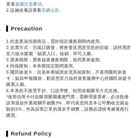
查看
遊園注意事項
。
2.設施保養請查看
官網公告
。
Precaution
1.此套票為預購商品，需於指定優惠期間內使用。
2.兌票方式：完成訂購後，將會發送憑證至您的信箱，請持憑證
至六福水樂園「驗票入口」核銷，即可入園。
3.票券期限：票券超過優惠期限，視同票券逾期。
4.特殊限制：本券限指定期間適用。
5.國民旅遊卡：目前本商城因金流系統限制，不適用國民旅遊
卡；如欲申報國旅，歡迎您至六福村遊客服務中心持國民旅遊卡
購票入園。
6.本券恕不接受手抄、口說序號、拍照或截圖等方式兌換。
*使用信用卡付款購買樂園優惠門票，需辦理退票者，必須負擔
該筆退款作業相關手續費3%，即代表您同意本公司酌收交易金
額的3%，作為該筆訂單的退款手續費，請務必謹慎考慮後再行
購買。
Refund Policy