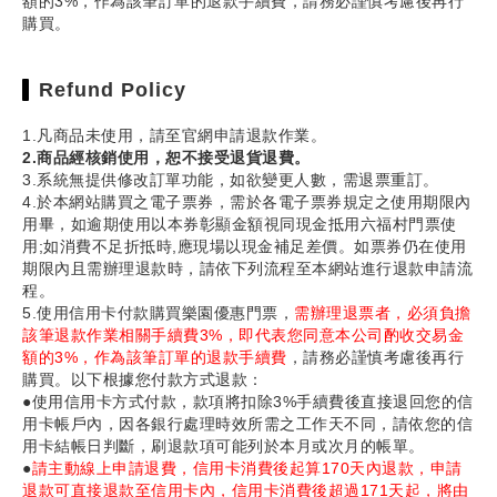
額的3%，作為該筆訂單的退款手續費，請務必謹慎考慮後再行
購買。
Refund Policy
1.凡商品未使用，請至官網申請退款作業。
2.商品經核銷使用，恕不接受退貨退費。
3.系統無提供修改訂單功能，如欲變更人數，需退票重訂。
4.於本網站購買之電子票券，需於各電子票券規定之使用期限內
用畢，如逾期使用以本券彰顯金額視同現金抵用六福村門票使
用;如消費不足折抵時,應現場以現金補足差價。如票券仍在使用
期限內且需辦理退款時，請依下列流程至本網站進行退款申請流
程。
5.使用信用卡付款購買樂園優惠門票，
需辦理退票者，必須負擔
該筆退款作業相關手續費3%，即代表您同意本公司酌收交易金
額的3%，作為該筆訂單的退款手續費
，請務必謹慎考慮後再行
購買。以下根據您付款方式退款：
●使用信用卡方式付款，款項將扣除3%手續費後直接退回您的信
用卡帳戶內，因各銀行處理時效所需之工作天不同，請依您的信
用卡結帳日判斷，刷退款項可能列於本月或次月的帳單。
●
請主動線上申請退費，信用卡消費後起算170天內退款，申請
退款可直接退款至信用卡內，信用卡消費後超過171天起，將由