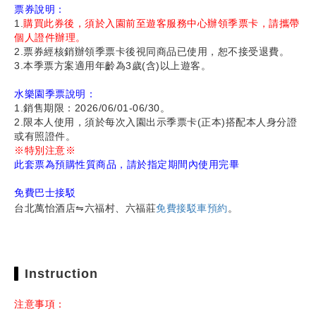
票券說明：
1.
購買此券後，須於入園前至遊客服務中心辦領季票卡，請攜帶
個人證件辦理。
2.票券經核銷辦領季票卡後視同商品已使用，恕不接受退費。
3.本季票方案適用年齡為3歲(含)以上遊客。
水樂園季票說明：
1.銷售期限：2026/06/01-06/30。
2.限本人使用，須於每次入園出示季票卡(正本)搭配本人身分證
或有照證件。
※特別注意※
此套票為預購性質商品，請於指定期間內使用完畢
免費巴士接駁
台北萬怡酒店⇋六福村、六福莊
免費接駁車預約
。
Instruction
注意事項：