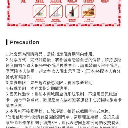
Precaution
1.此套票為預購商品，需於指定優惠期間內使用。
2.兌票方式：完成訂購後，將會發送憑證至您的信箱，請持憑證
於入園前至遊客服務中心辦理換季票卡，請攜帶個人證件辦理。
季票限本人使用，須於每次入園出示季票卡(正本)搭配本人身分
證或有照證件。
3.票券期限：票券超過優惠期限，視同票券逾期。
4.特殊限制：本券限指定期間適用。
5.國民旅遊卡：目前本商城因金流系統限制，不適用國民旅遊
卡；如欲申報國旅，歡迎您至六福村遊客服務中心持國民旅遊卡
購票入園。
6.本券恕不接受手抄、口說序號、拍照或截圖等方式兌換。
*使用信用卡付款購買樂園優惠門票，需辦理退票者，必須負擔
該筆退款作業相關手續費3%，即代表您同意本公司酌收交易金