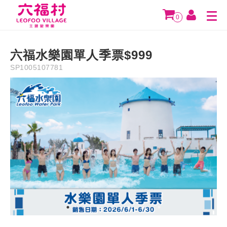
Description
Instruction
Precaution
Refund Policy
0
NT$
999
六福水樂園單人季票$999
SP1005107781