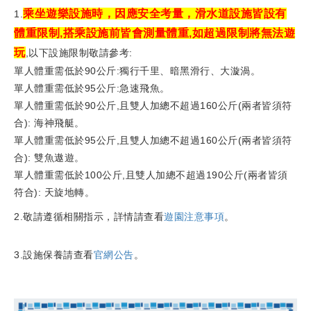
乘坐遊樂設施時，因應安全考量，滑水道設施皆設有
1.
體重限制,搭乘設施前皆會測量體重,如超過限制將無法遊
玩
,以下設施限制敬請參考:
單人體重需低於90公斤:獨行千里、暗黑滑行、大漩渦。
單人體重需低於95公斤:急速飛魚。
單人體重需低於90公斤,且雙人加總不超過160公斤(兩者皆須符
合): 海神飛艇。
單人體重需低於95公斤,且雙人加總不超過160公斤(兩者皆須符
合): 雙魚遨遊。
單人體重需低於100公斤,且雙人加總不超過190公斤(兩者皆須
符合): 天旋地轉。
2.敬請遵循相關指示，詳情請查看
遊園注意事項
。
3.設施保養請查看
官網公告
。