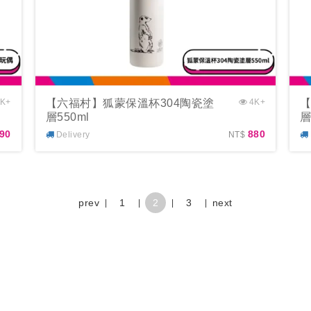
K+
【六福村】狐蒙保溫杯304陶瓷塗
4K+
【
層550ml
層
90
880
Delivery
NT$
prev
1
2
3
next