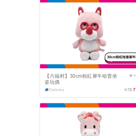
【六福村】30cm粉紅犀牛哈普坐
4
姿玩偶
7
Delivery
NT$