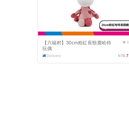
【六福村】30cm粉紅長頸鹿哈特
3
玩偶
7
Delivery
NT$