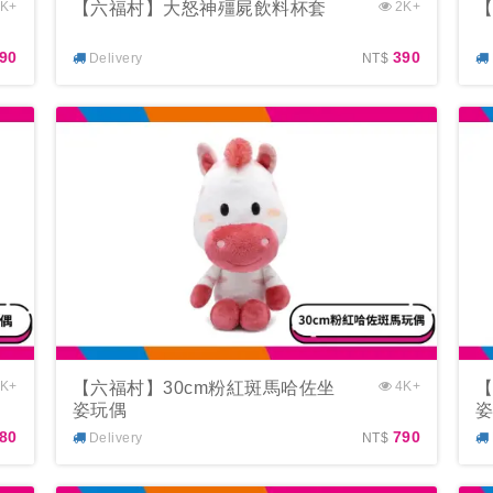
K+
【六福村】大怒神殭屍飲料杯套
2K+
【
90
390
Delivery
NT$
K+
【六福村】30cm粉紅斑馬哈佐坐
4K+
【
姿玩偶
180
790
Delivery
NT$