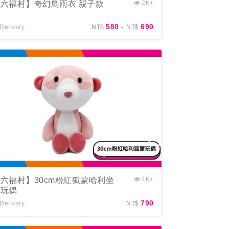
六福村】奇幻鳥雨衣 親子款
2K+
580
-
690
Delivery
NT$
NT$
六福村】30cm粉紅狐蒙哈利坐
4K+
姿玩偶
790
Delivery
NT$