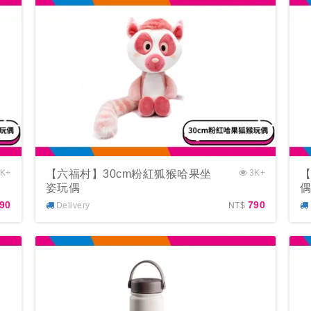
K+
【六福村】30cm粉紅狐猴哈果坐
3K+
【
姿玩偶
90
790
Delivery
NT$