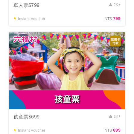
單人票$799
2K+
799
Instant Voucher
NT$
孩童票$699
1K+
699
Instant Voucher
NT$