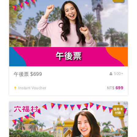
午後票 $699
500+
699
Instant Voucher
NT$