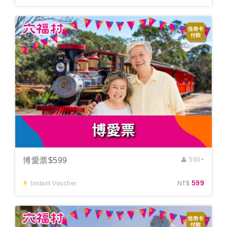
博愛票$599
500+
599
Instant Voucher
NT$