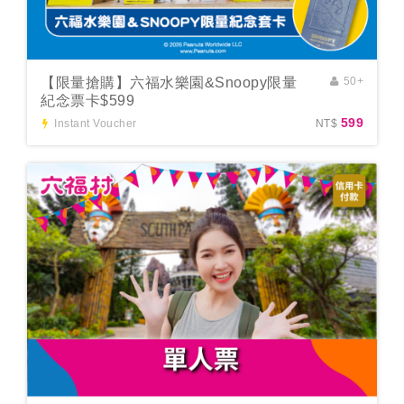
【限量搶購】六福水樂園&Snoopy限量
50+
紀念票卡$599
599
Instant Voucher
NT$